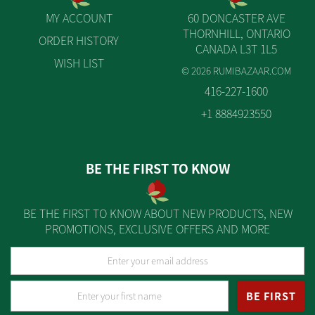
MY ACCOUNT
60 DONCASTER AVE
THORNHILL, ONTARIO
ORDER HISTORY
CANADA L3T 1L5
WISH LIST
© 2026 RUMIBAZAAR.COM
416-227-1600
+1 8884923550
BE THE FIRST TO KNOW
BE THE FIRST TO KNOW ABOUT NEW PRODUCTS, NEW
PROMOTIONS, EXCLUSIVE OFFERS AND MORE
BE FIRST