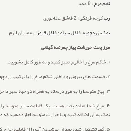
تخم مرغ
: 8 عدد
رب
گوجه فرنگی: 2 قاشق غذاخوری
نمک
،
زردچوبه
،
فلفل سیاه
و
فلفل قرمز
: به میزان لازم
طرز پخت خورشت پیاز چغرتمه گیلانی
۱. شکم مرغ را خالی و تمیز کنید و به طور کامل بشویید.
۲. قسمت های بیرونی و داخلی شکم مرغ را با ترکیب زردچوبه، فلفل سیاه و فلفل قرمز مزه دار کنید.
۳. پیاز متوسط را به طور درسته به همراه دو حبه سیر داخل شکم مرغ قرار دهید.
۴. مرغ شما آماده پخت هست. یک قابلمه سایز متوسط را ت
نمک به آن اضافه کنید و با حرارت متوسط اجازه دهید که مر
۵. کف تشکیل شده بعد از جوشیدن آب را از قابلمه خارج کنید.