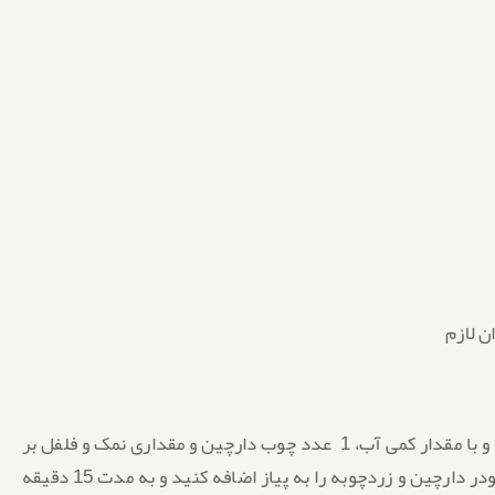
ن لازم
۱. ابتدا در یک قابلمه مرغ های تکه تکه شده را قرار دهید و با مقدار کمی آب، 1 عدد چوب دارچین و مقداری نمک و فلفل بر
روی شعله ملایم بپزید. بعد از تغییر رنگ پیاز خرد شده، پودر دارچین و زردچوبه را به پیاز اضافه کنید و به مدت 15 دقیقه