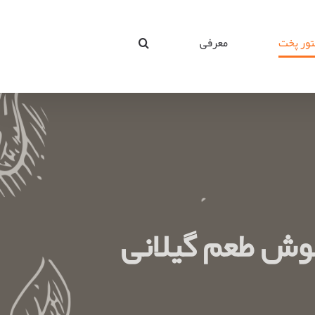
ور پخت
معرفی
وش طعم گیلانی