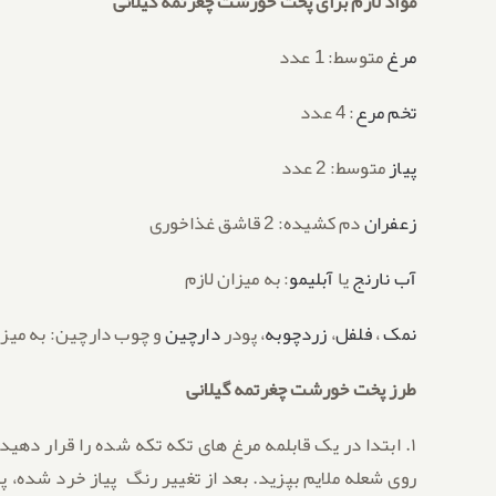
مواد لازم برای پخت خورشت چغرتمه گیلانی
مرغ
متوسط: 1 عدد
تخم مرع
: 4 عدد
پیاز
متوسط: 2 عدد
زعفران
دم کشیده: 2 قاشق غذاخوری
آب نارنج
یا
آبلیمو
: به میزان لازم
نمک
،
فلفل
،
زردچوبه
، پودر
دارچین
و چوب دارچین: به میزا
طرز پخت خورشت چغرتمه گیلانی