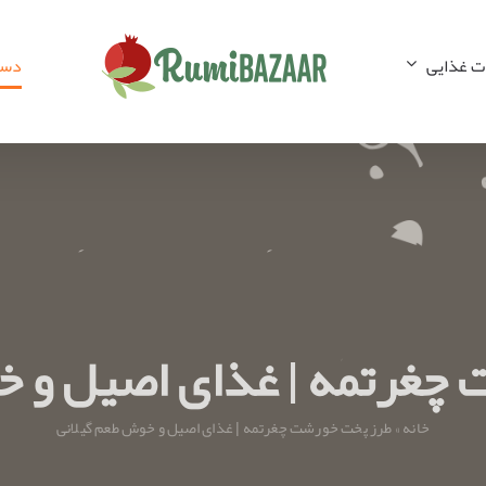
ات غذایی
دست
چغرتمه | غذای اصیل و خ
خانه
»
طرز پخت خورشت چغرتمه | غذای اصیل و خوش طعم گیلانی