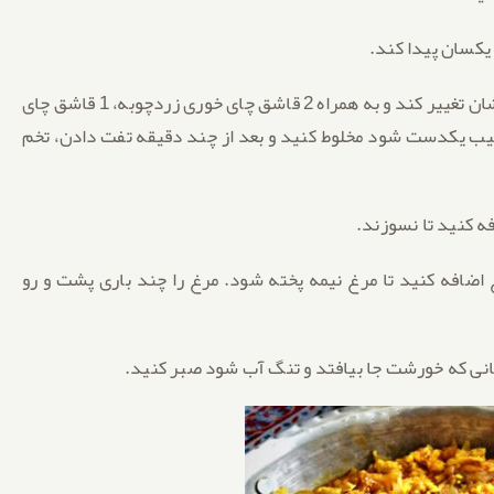
۷. پیازهای رنده شده را چند دقیقه ای سرخ کنید تا رنگ شان تغییر کند و به همراه 2 قاشق چای خوری زردچوبه، 1 قاشق چای
زمانی که ترکیب یکدست شود مخلوط کنید و بعد از چند دقیقه تفت دادن، تخم
غ اضافه کنید تا مرغ نیمه پخته شود. مرغ را چند باری پشت و رو