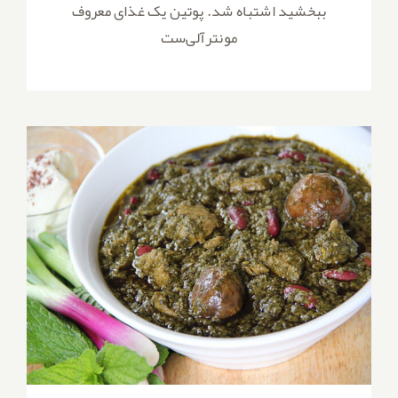
ببخشید اشتباه شد. پوتین یک غذای معروف
مونترآلی‌ست
طرز تهیه قورمه‌سبزی خوشمزه و جا افتاده